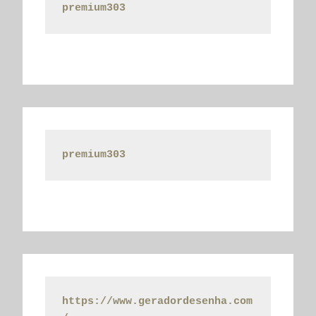
premium303
premium303
https://www.geradordesenha.com