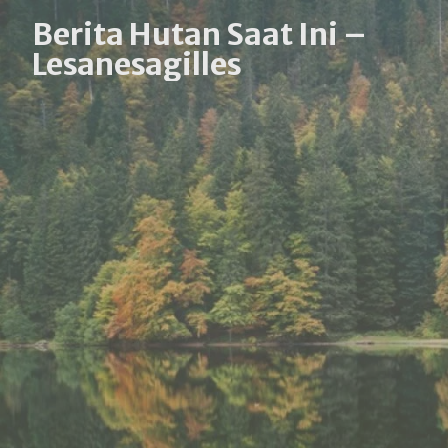
Skip
Berita Hutan Saat Ini –
to
Lesanesagilles
content