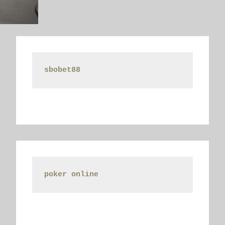
sbobet88
poker online