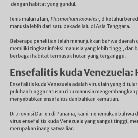
dengan habitat yang gundul.
Jenis malaria lain,
Plasmodium knowlesi
, diketahui bere
manusia lebih dari satu dekade lalu di Asia Tenggara.
Beberapa penelitian telah menunjukkan bahwa daerah de
memiliki tingkat infeksi manusia yang lebih tinggi, dan
berbagai habitat termasuk hutan yang terganggu.
Ensefalitis kuda Venezuela
Ensefalitis kuda Venezuela adalah virus lain yang dit
puluhan hingga ratusan ribu manusia mengembangkan p
menyebabkan ensefalitis dan bahkan kematian.
Di provinsi Darien di Panama, kami menemukan bahwa du
virus ensefalitis kuda Venezuela yang sangat tinggi, m
merupakan inang satwa liar.