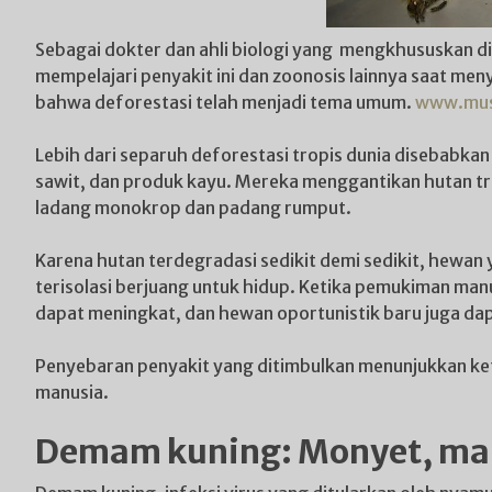
Sebagai dokter dan ahli biologi yang mengkhususkan di
mempelajari penyakit ini dan zoonosis lainnya saat me
bahwa deforestasi telah menjadi tema umum.
www.mus
Lebih dari separuh deforestasi tropis dunia disebabkan
sawit, dan produk kayu. Mereka menggantikan hutan 
ladang monokrop dan padang rumput.
Karena hutan terdegradasi sedikit demi sedikit, hewan
terisolasi berjuang untuk hidup. Ketika pemukiman man
dapat meningkat, dan hewan oportunistik baru juga dap
Penyebaran penyakit yang ditimbulkan menunjukkan ket
manusia.
Demam kuning: Monyet, man