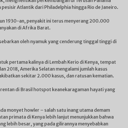
amuk, menghentikan perkembangan di Terusan Panama
isir Atlantik dari Philadelphia hingga Rio de Janeiro.
hun 1930-an, penyakit ini terus menyerang 200.000
nyakan di Afrika Barat.
ebarkan oleh nyamuk yang cenderung tinggal tinggi di
uk pertama kalinya di Lembah Kerio di Kenya, tempat
an 2018, Amerika Selatan mengalami jumlah kasus
ibatkan sekitar 2.000 kasus, dan ratusan kematian.
 rentan di Brasil hotspot keanekaragaman hayati yang
pada monyet howler – salah satu inang utama demam
atan primata di Kenya lebih lanjut menunjukkan bahwa
g lebih besar, yang pada gilirannya menyebabkan