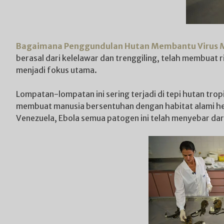
Bagaimana Penggundulan Hutan Membantu Virus
berasal dari kelelawar dan trenggiling, telah membuat r
menjadi fokus utama.
Lompatan-lompatan ini sering terjadi di tepi hutan tro
membuat manusia bersentuhan dengan habitat alami hew
Venezuela, Ebola semua patogen ini telah menyebar dari 