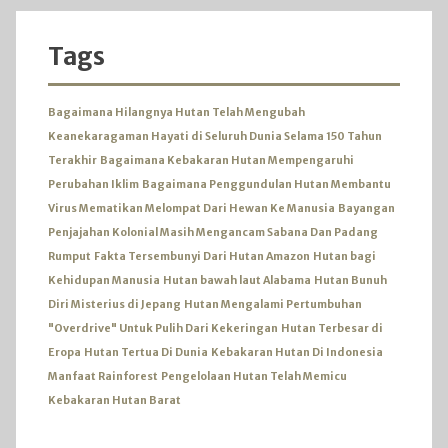
Tags
Bagaimana Hilangnya Hutan Telah Mengubah
Keanekaragaman Hayati di Seluruh Dunia Selama 150 Tahun
Terakhir
Bagaimana Kebakaran Hutan Mempengaruhi
Perubahan Iklim
Bagaimana Penggundulan Hutan Membantu
Virus Mematikan Melompat Dari Hewan Ke Manusia
Bayangan
Penjajahan Kolonial Masih Mengancam Sabana Dan Padang
Rumput
Fakta Tersembunyi Dari Hutan Amazon
Hutan bagi
Kehidupan Manusia
Hutan bawah laut Alabama
Hutan Bunuh
Diri Misterius di Jepang
Hutan Mengalami Pertumbuhan
"Overdrive" Untuk Pulih Dari Kekeringan
Hutan Terbesar di
Eropa
Hutan Tertua Di Dunia
Kebakaran Hutan Di Indonesia
Manfaat Rainforest
Pengelolaan Hutan Telah Memicu
Kebakaran Hutan Barat