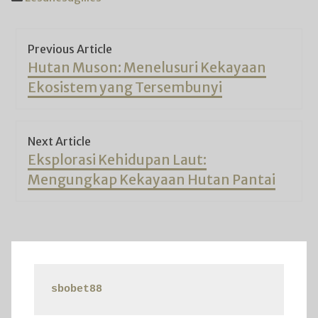
Post
Previous Article
navigation
Previous
Hutan Muson: Menelusuri Kekayaan
post:
Ekosistem yang Tersembunyi
Next Article
Next
Eksplorasi Kehidupan Laut:
post:
Mengungkap Kekayaan Hutan Pantai
sbobet88