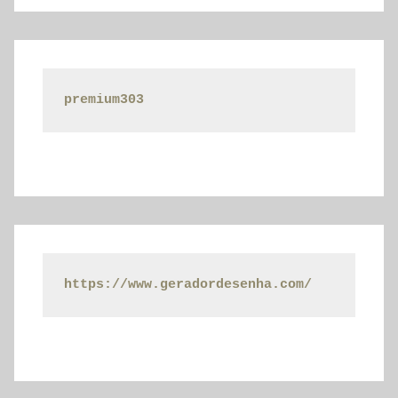
premium303
https://www.geradordesenha.com/