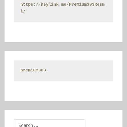
https://heylink.me/Premium303Resm
i/
premium303
Search