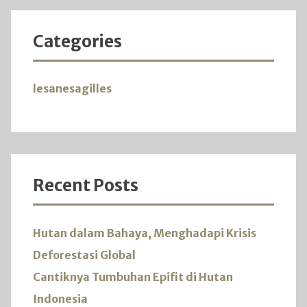
Categories
lesanesagilles
Recent Posts
Hutan dalam Bahaya, Menghadapi Krisis
Deforestasi Global
Cantiknya Tumbuhan Epifit di Hutan
Indonesia