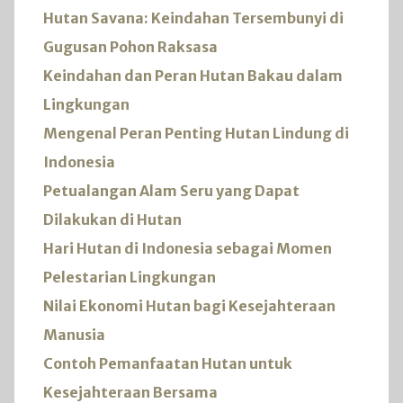
Hutan Savana: Keindahan Tersembunyi di
Gugusan Pohon Raksasa
Keindahan dan Peran Hutan Bakau dalam
Lingkungan
Mengenal Peran Penting Hutan Lindung di
Indonesia
Petualangan Alam Seru yang Dapat
Dilakukan di Hutan
Hari Hutan di Indonesia sebagai Momen
Pelestarian Lingkungan
Nilai Ekonomi Hutan bagi Kesejahteraan
Manusia
Contoh Pemanfaatan Hutan untuk
Kesejahteraan Bersama