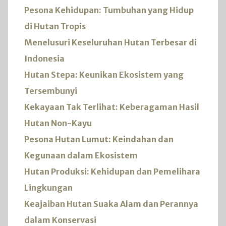
Pesona Kehidupan: Tumbuhan yang Hidup
di Hutan Tropis
Menelusuri Keseluruhan Hutan Terbesar di
Indonesia
Hutan Stepa: Keunikan Ekosistem yang
Tersembunyi
Kekayaan Tak Terlihat: Keberagaman Hasil
Hutan Non-Kayu
Pesona Hutan Lumut: Keindahan dan
Kegunaan dalam Ekosistem
Hutan Produksi: Kehidupan dan Pemelihara
Lingkungan
Keajaiban Hutan Suaka Alam dan Perannya
dalam Konservasi