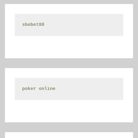
sbobet88
poker online