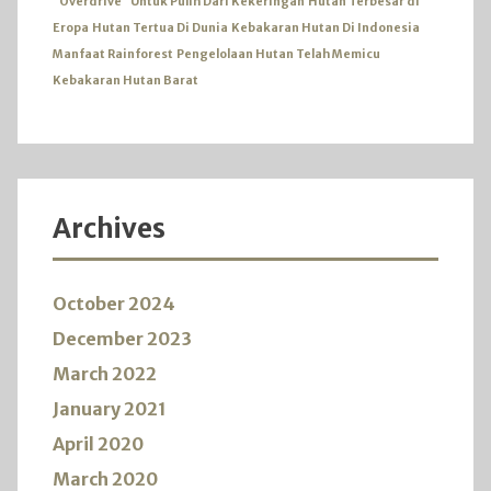
"Overdrive" Untuk Pulih Dari Kekeringan
Hutan Terbesar di
Eropa
Hutan Tertua Di Dunia
Kebakaran Hutan Di Indonesia
Manfaat Rainforest
Pengelolaan Hutan Telah Memicu
Kebakaran Hutan Barat
Archives
October 2024
December 2023
March 2022
January 2021
April 2020
March 2020