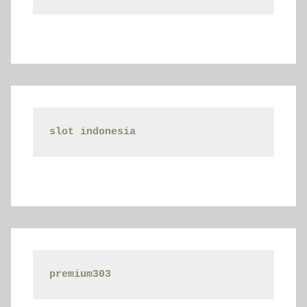
slot indonesia
premium303