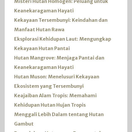
Misteri Hutan Homogen: Peluang untuk
Keanekaragaman Hayati
Kekayaan Tersembunyi: Keindahan dan
Manfaat Hutan Rawa
Eksplorasi Kehidupan Laut: Mengungkap
Kekayaan Hutan Pantai
Hutan Mangrove: Menjaga Pantai dan
Keanekaragaman Hayati
Hutan Muson: Menelusuri Kekayaan
Ekosistem yang Tersembunyi
Keajaiban Alam Tropis: Memahami
Kehidupan Hutan Hujan Tropis
Menggali Lebih Dalam tentang Hutan
Gambut