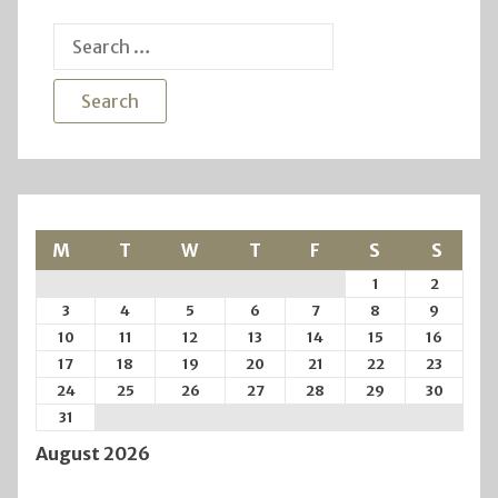
Search
for:
M
T
W
T
F
S
S
1
2
3
4
5
6
7
8
9
10
11
12
13
14
15
16
17
18
19
20
21
22
23
24
25
26
27
28
29
30
31
August 2026