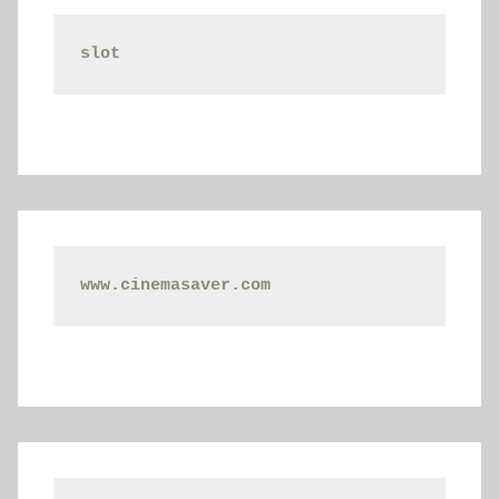
slot
www.cinemasaver.com