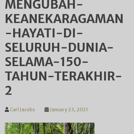
MENGUBAH-
KEANEKARAGAMAN
-HAYATI-DI-
SELURUH-DUNIA-
SELAMA-150-
TAHUN-TERAKHIR-
2
Carl Jacobs
January 23, 2021