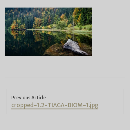
Post
Previous Article
navigation
Previous
cropped-1.2-TIAGA-BIOM-1.jpg
post: