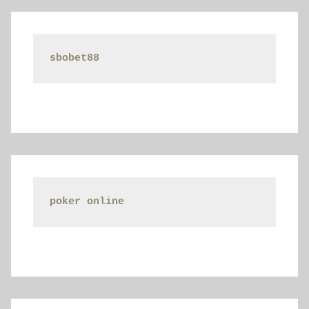
sbobet88
poker online