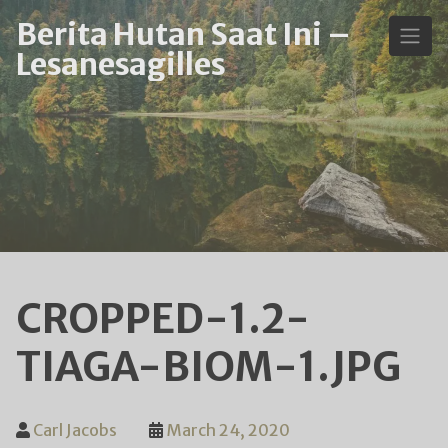
Skip
Berita Hutan Saat Ini –
to
Lesanesagilles
content
CROPPED-1.2-
TIAGA-BIOM-1.JPG
Carl Jacobs
March 24, 2020