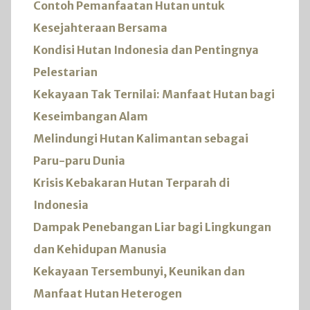
Contoh Pemanfaatan Hutan untuk
Kesejahteraan Bersama
Kondisi Hutan Indonesia dan Pentingnya
Pelestarian
Kekayaan Tak Ternilai: Manfaat Hutan bagi
Keseimbangan Alam
Melindungi Hutan Kalimantan sebagai
Paru-paru Dunia
Krisis Kebakaran Hutan Terparah di
Indonesia
Dampak Penebangan Liar bagi Lingkungan
dan Kehidupan Manusia
Kekayaan Tersembunyi, Keunikan dan
Manfaat Hutan Heterogen