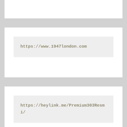
https://www.1947london.com
https://heylink.me/Premium303Resm
i/