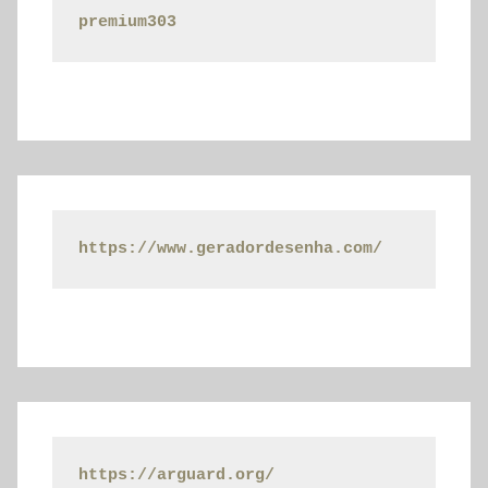
premium303
https://www.geradordesenha.com/
https://arguard.org/