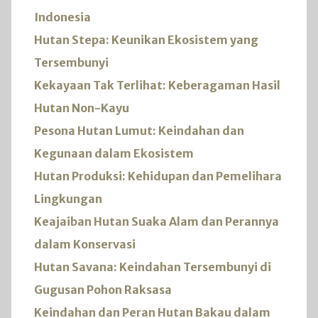
Indonesia
Hutan Stepa: Keunikan Ekosistem yang
Tersembunyi
Kekayaan Tak Terlihat: Keberagaman Hasil
Hutan Non-Kayu
Pesona Hutan Lumut: Keindahan dan
Kegunaan dalam Ekosistem
Hutan Produksi: Kehidupan dan Pemelihara
Lingkungan
Keajaiban Hutan Suaka Alam dan Perannya
dalam Konservasi
Hutan Savana: Keindahan Tersembunyi di
Gugusan Pohon Raksasa
Keindahan dan Peran Hutan Bakau dalam