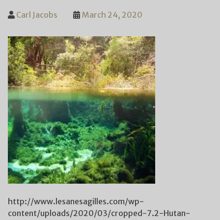
Carl Jacobs
March 24, 2020
http://www.lesanesagilles.com/wp-
content/uploads/2020/03/cropped-7.2-Hutan-