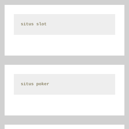
situs slot
situs poker