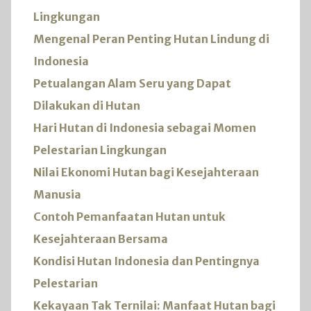
Lingkungan
Mengenal Peran Penting Hutan Lindung di
Indonesia
Petualangan Alam Seru yang Dapat
Dilakukan di Hutan
Hari Hutan di Indonesia sebagai Momen
Pelestarian Lingkungan
Nilai Ekonomi Hutan bagi Kesejahteraan
Manusia
Contoh Pemanfaatan Hutan untuk
Kesejahteraan Bersama
Kondisi Hutan Indonesia dan Pentingnya
Pelestarian
Kekayaan Tak Ternilai: Manfaat Hutan bagi