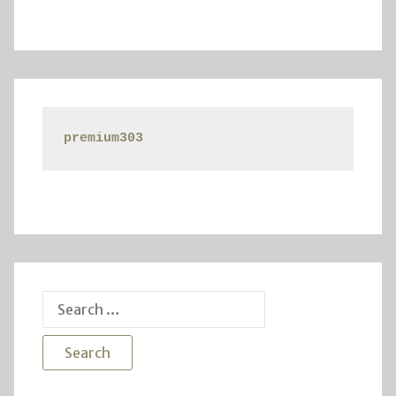
premium303
Search
for: