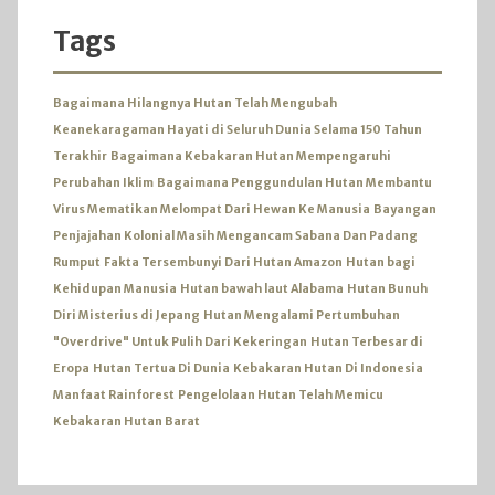
Tags
Bagaimana Hilangnya Hutan Telah Mengubah
Keanekaragaman Hayati di Seluruh Dunia Selama 150 Tahun
Terakhir
Bagaimana Kebakaran Hutan Mempengaruhi
Perubahan Iklim
Bagaimana Penggundulan Hutan Membantu
Virus Mematikan Melompat Dari Hewan Ke Manusia
Bayangan
Penjajahan Kolonial Masih Mengancam Sabana Dan Padang
Rumput
Fakta Tersembunyi Dari Hutan Amazon
Hutan bagi
Kehidupan Manusia
Hutan bawah laut Alabama
Hutan Bunuh
Diri Misterius di Jepang
Hutan Mengalami Pertumbuhan
"Overdrive" Untuk Pulih Dari Kekeringan
Hutan Terbesar di
Eropa
Hutan Tertua Di Dunia
Kebakaran Hutan Di Indonesia
Manfaat Rainforest
Pengelolaan Hutan Telah Memicu
Kebakaran Hutan Barat